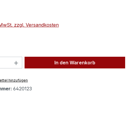
eis:
. MwSt. zzgl. Versandkosten
 Anzahl: Gib den gewünschten Wert ein 
In den Warenkorb
ttel hinzufügen
mmer:
6420123