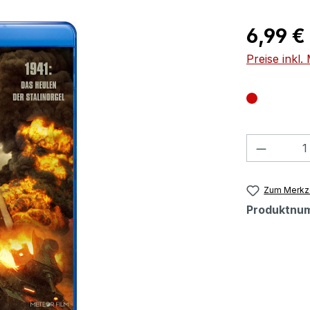
Regulärer Pr
6,99 €
Preise inkl
Produkt
Zum Merkze
Produktnu