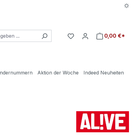
Du hast 0 Produkte auf d
0,00 €*
ndernummern
Aktion der Woche
Indeed Neuheiten