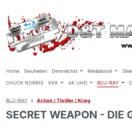
m Hauptinhalt springen
Zur Suche springen
Zur Hauptnavigation springen
Home
Neuheiten
Demnächst
Mediabook
Ste
CHUCK NORRIS
XXX
4K UHD
BLU-RAY
BLU-RAY
Action / Thriller / Krieg
SECRET WEAPON - DIE 