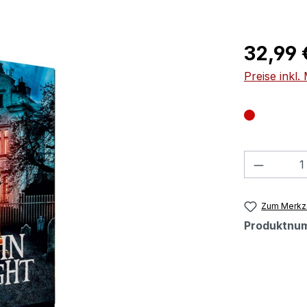
Regulärer Pr
32,99 
Preise inkl
Produkt
Zum Merkze
Produktnu