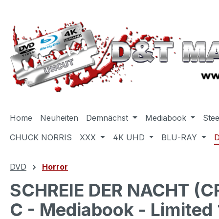
m Hauptinhalt springen
Zur Suche springen
Zur Hauptnavigation springen
Home
Neuheiten
Demnächst
Mediabook
Ste
CHUCK NORRIS
XXX
4K UHD
BLU-RAY
DVD
Horror
SCHREIE DER NACHT (CR
C - Mediabook - Limited 1