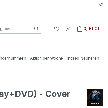
Du hast 0 Produkte auf d
0,00 €*
ndernummern
Aktion der Woche
Indeed Neuheiten
ay+DVD) - Cover