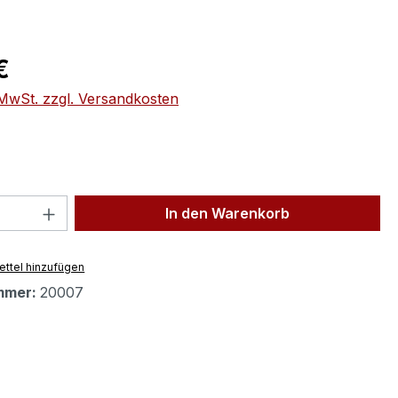
eis:
€
. MwSt. zzgl. Versandkosten
 Anzahl: Gib den gewünschten Wert ein 
In den Warenkorb
ttel hinzufügen
mmer:
20007