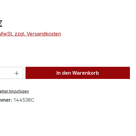
eis:
€
. MwSt. zzgl. Versandkosten
 Anzahl: Gib den gewünschten Wert ein 
In den Warenkorb
ttel hinzufügen
mmer:
144538C