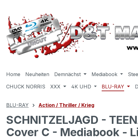
m Hauptinhalt springen
Zur Suche springen
Zur Hauptnavigation springen
Home
Neuheiten
Demnächst
Mediabook
Ste
CHUCK NORRIS
XXX
4K UHD
BLU-RAY
BLU-RAY
Action / Thriller / Krieg
SCHNITZELJAGD - TEEN
Cover C - Mediabook - L