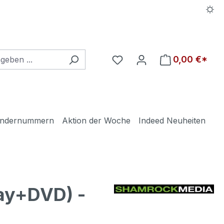
Du hast 0 Produkte auf d
0,00 €*
ndernummern
Aktion der Woche
Indeed Neuheiten
ay+DVD) -