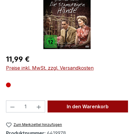
Regulärer Preis:
11,99 €
Preise inkl. MwSt. zzgl. Versandkosten
Produkt Anzahl: Gib den gewünschten We
In den Warenkorb
Zum Merkzettel hinzufügen
Produktnummer:
6419978