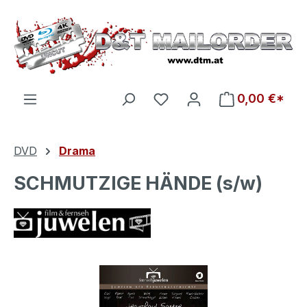
Zum Hauptinhalt springen
Du hast 0 Produkte auf d
0,00 €*
DVD
Drama
SCHMUTZIGE HÄNDE (s/w)
Bildergalerie überspringen