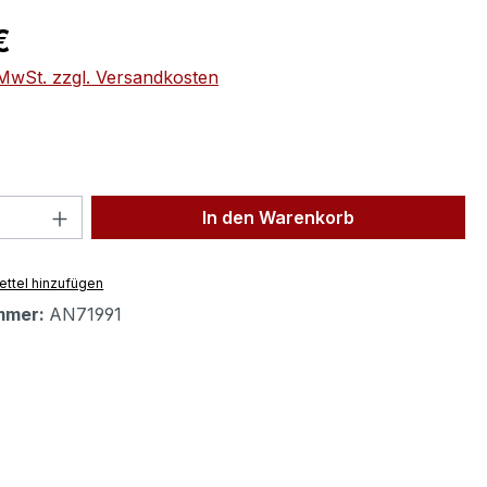
eis:
€
. MwSt. zzgl. Versandkosten
 Anzahl: Gib den gewünschten Wert ein 
In den Warenkorb
ttel hinzufügen
mmer:
AN71991