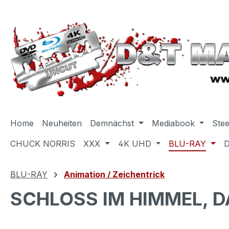
m Hauptinhalt springen
Zur Suche springen
Zur Hauptnavigation springen
Home
Neuheiten
Demnächst
Mediabook
Ste
CHUCK NORRIS
XXX
4K UHD
BLU-RAY
BLU-RAY
Animation / Zeichentrick
SCHLOSS IM HIMMEL, DAS