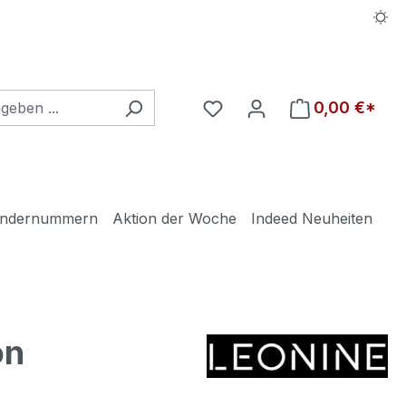
Du hast 0 Produkte auf d
0,00 €*
ndernummern
Aktion der Woche
Indeed Neuheiten
on