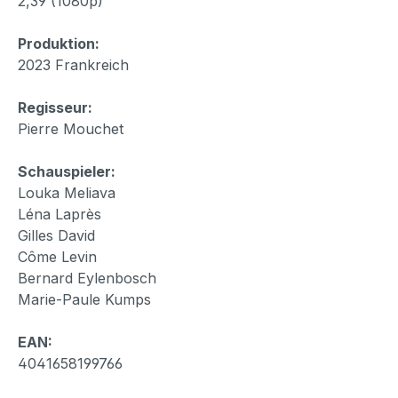
2,39 (1080p)
Produktion:
2023 Frankreich
Regisseur:
Pierre Mouchet
Schauspieler:
Louka Meliava
Léna Laprès
Gilles David
Côme Levin
Bernard Eylenbosch
Marie-Paule Kumps
EAN:
4041658199766