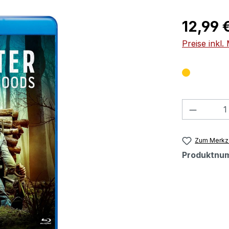
Regulärer Pr
12,99 
Preise inkl
Produkt
Zum Merkze
Produktnu