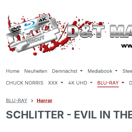
m Hauptinhalt springen
Zur Suche springen
Zur Hauptnavigation springen
Home
Neuheiten
Demnächst
Mediabook
Ste
CHUCK NORRIS
XXX
4K UHD
BLU-RAY
BLU-RAY
Horror
SCHLITTER - EVIL IN TH