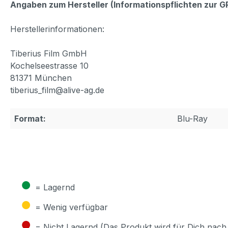
Angaben zum Hersteller (Informationspflichten zur 
Herstellerinformationen:
Tiberius Film GmbH
Kochelseestrasse 10
81371 München
tiberius_film@alive-ag.de
Format:
Blu-Ray
●
= Lagernd
●
= Wenig verfügbar
●
= Nicht Lagernd (Das Produkt wird für Dich nach 