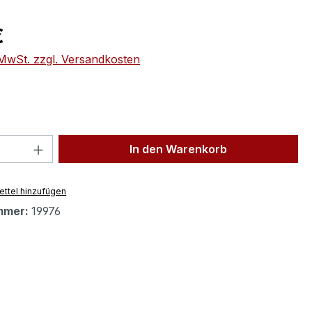
eis:
€
. MwSt. zzgl. Versandkosten
 Anzahl: Gib den gewünschten Wert ein 
In den Warenkorb
ttel hinzufügen
mmer:
19976