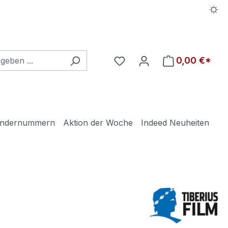
Du hast 0 Produkte auf d
0,00 €*
ndernummern
Aktion der Woche
Indeed Neuheiten