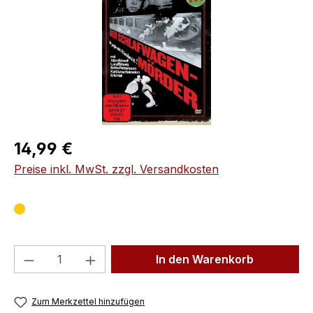
Regulärer Preis:
14,99 €
Preise inkl. MwSt. zzgl. Versandkosten
Produkt Anzahl: Gib den gewünschten We
In den Warenkorb
Zum Merkzettel hinzufügen