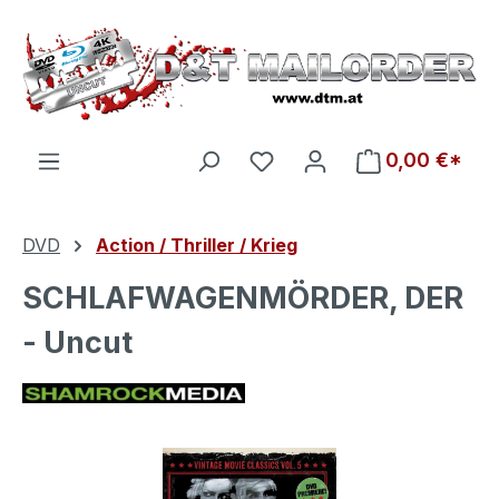
Zum Hauptinhalt springen
Du hast 0 Produkte auf d
0,00 €*
DVD
Action / Thriller / Krieg
SCHLAFWAGENMÖRDER, DER
- Uncut
Bildergalerie überspringen