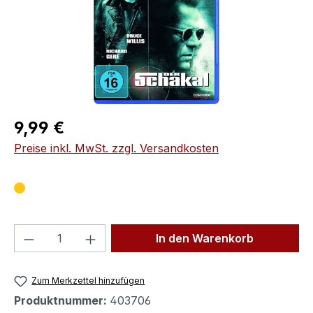
Regulärer Preis:
9,99 €
Preise inkl. MwSt. zzgl. Versandkosten
Produkt Anzahl: Gib den gewünschten We
In den Warenkorb
Zum Merkzettel hinzufügen
Produktnummer:
403706