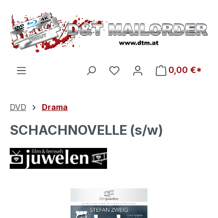
Zum Hauptinhalt springen
Du hast 0 Produkte auf d
0,00 €*
DVD
Drama
SCHACHNOVELLE (s/w)
Bildergalerie überspringen