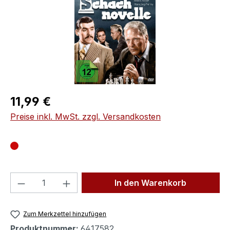
Regulärer Preis:
11,99 €
Preise inkl. MwSt. zzgl. Versandkosten
Produkt Anzahl: Gib den gewünschten We
In den Warenkorb
Zum Merkzettel hinzufügen
Produktnummer:
6417582