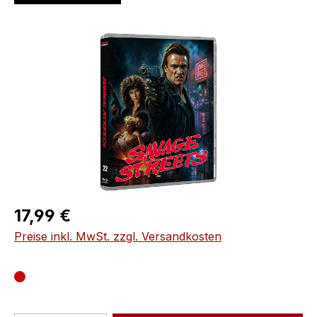
Bildergalerie überspringen
Regulärer Preis:
17,99 €
Preise inkl. MwSt. zzgl. Versandkosten