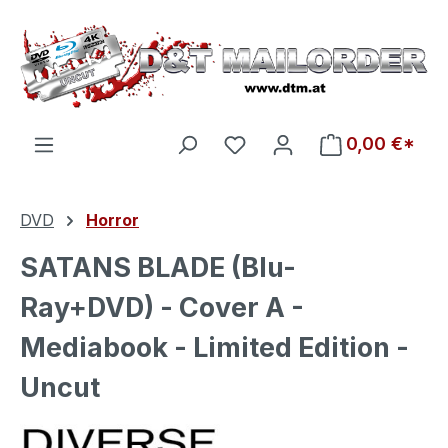
Zum Hauptinhalt springen
Du hast 0 Produkte auf d
0,00 €*
DVD
Horror
SATANS BLADE (Blu-
Ray+DVD) - Cover A -
Mediabook - Limited Edition -
Uncut