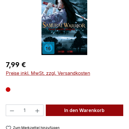
Regulärer Preis:
7,99 €
Preise inkl. MwSt. zzgl. Versandkosten
Produkt Anzahl: Gib den gewünschten We
In den Warenkorb
Zum Merkzettel hinzufügen