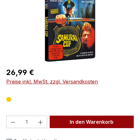
Regulärer Preis:
26,99 €
Preise inkl. MwSt. zzgl. Versandkosten
Produkt Anzahl: Gib den gewünschten We
In den Warenkorb