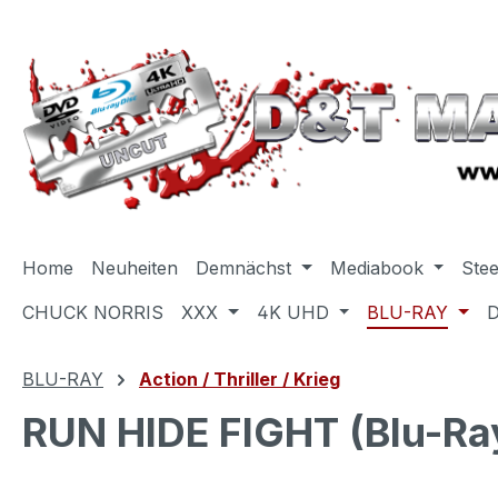
m Hauptinhalt springen
Zur Suche springen
Zur Hauptnavigation springen
Home
Neuheiten
Demnächst
Mediabook
Ste
CHUCK NORRIS
XXX
4K UHD
BLU-RAY
BLU-RAY
Action / Thriller / Krieg
RUN HIDE FIGHT (Blu-Ray