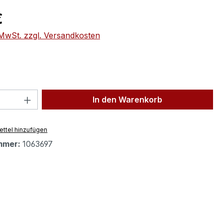
eis:
€
. MwSt. zzgl. Versandkosten
 Anzahl: Gib den gewünschten Wert ein 
In den Warenkorb
ttel hinzufügen
mmer:
1063697