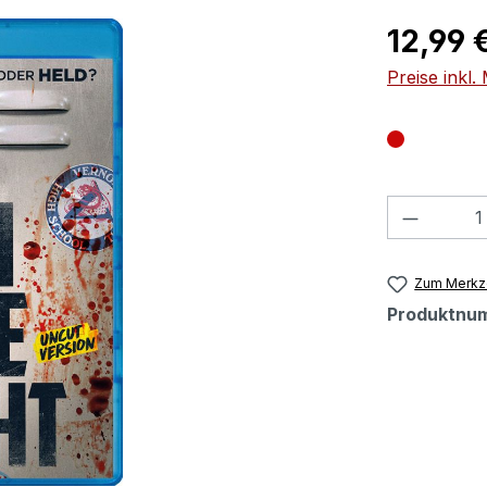
Regulärer Pr
12,99 
Preise inkl
Produkt
Zum Merkze
Produktnu