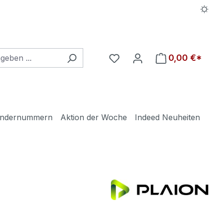
Du hast 0 Produkte auf d
0,00 €*
ndernummern
Aktion der Woche
Indeed Neuheiten