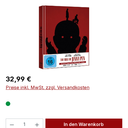
Bildergalerie überspringen
Regulärer Preis:
32,99 €
Preise inkl. MwSt. zzgl. Versandkosten
Produkt Anzahl: Gib den gewünschten We
In den Warenkorb