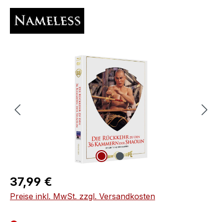
Bildergalerie überspringen
Regulärer Preis:
37,99 €
Preise inkl. MwSt. zzgl. Versandkosten