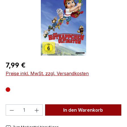
Regulärer Preis:
7,99 €
Preise inkl. MwSt. zzgl. Versandkosten
Produkt Anzahl: Gib den gewünschten We
In den Warenkorb