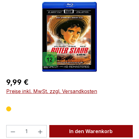
Bildergalerie überspringen
Regulärer Preis:
9,99 €
Preise inkl. MwSt. zzgl. Versandkosten
Produkt Anzahl: Gib den gewünschten We
In den Warenkorb