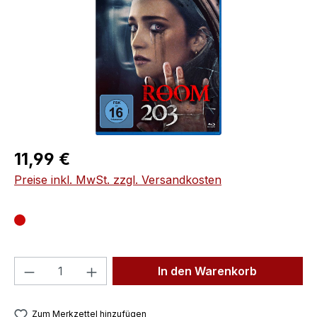
Regulärer Preis:
11,99 €
Preise inkl. MwSt. zzgl. Versandkosten
Produkt Anzahl: Gib den gewünschten We
In den Warenkorb
Zum Merkzettel hinzufügen