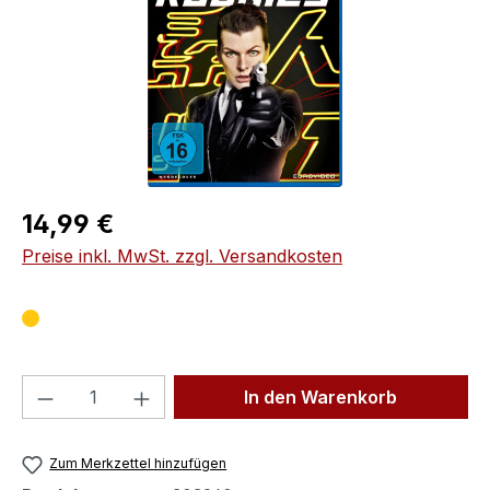
Regulärer Preis:
14,99 €
Preise inkl. MwSt. zzgl. Versandkosten
Produkt Anzahl: Gib den gewünschten We
In den Warenkorb
Zum Merkzettel hinzufügen