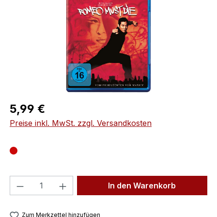
Regulärer Preis:
5,99 €
Preise inkl. MwSt. zzgl. Versandkosten
Produkt Anzahl: Gib den gewünschten We
In den Warenkorb
Zum Merkzettel hinzufügen