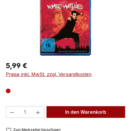
Regulärer Preis:
5,99 €
Preise inkl. MwSt. zzgl. Versandkosten
Produkt Anzahl: Gib den gewünschten We
In den Warenkorb
Zum Merkzettel hinzufügen