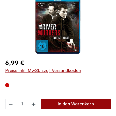
Regulärer Preis:
6,99 €
Preise inkl. MwSt. zzgl. Versandkosten
Produkt Anzahl: Gib den gewünschten We
In den Warenkorb