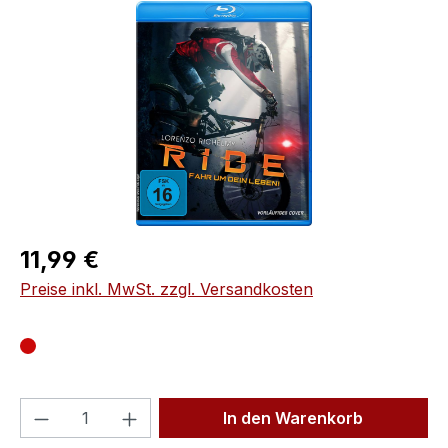
Bildergalerie überspringen
Regulärer Preis:
11,99 €
Preise inkl. MwSt. zzgl. Versandkosten
Produkt Anzahl: Gib den gewünschten We
In den Warenkorb