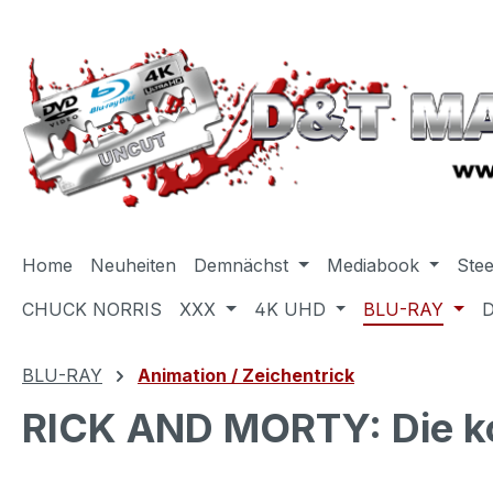
m Hauptinhalt springen
Zur Suche springen
Zur Hauptnavigation springen
Home
Neuheiten
Demnächst
Mediabook
Ste
CHUCK NORRIS
XXX
4K UHD
BLU-RAY
BLU-RAY
Animation / Zeichentrick
RICK AND MORTY: Die kom