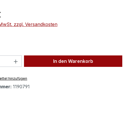
eis:
€
. MwSt. zzgl. Versandkosten
 Anzahl: Gib den gewünschten Wert ein 
In den Warenkorb
ttel hinzufügen
mmer:
1190791