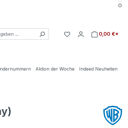
Du hast 0 Produkte auf d
0,00 €*
ndernummern
Aktion der Woche
Indeed Neuheiten
ay)