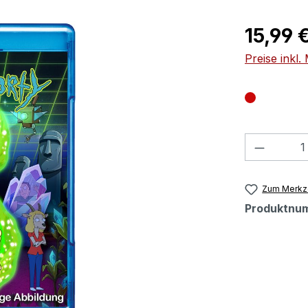
Regulärer Pr
15,99 
Preise inkl
Produkt
Zum Merkze
Produktnu