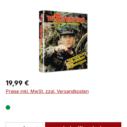
Bildergalerie überspringen
Regulärer Preis:
19,99 €
Preise inkl. MwSt. zzgl. Versandkosten
Produkt Anzahl: Gib den gewünschten We