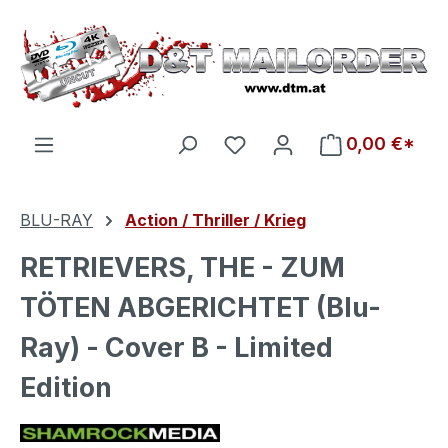
Zum Hauptinhalt springen
Du hast 0 Produkte auf d
0,00 €*
BLU-RAY
Action / Thriller / Krieg
RETRIEVERS, THE - ZUM
TÖTEN ABGERICHTET (Blu-
Ray) - Cover B - Limited
Edition