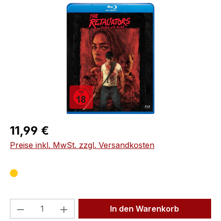
Bildergalerie überspringen
Regulärer Preis:
11,99 €
Preise inkl. MwSt. zzgl. Versandkosten
Produkt Anzahl: Gib den gewünschten We
In den Warenkorb