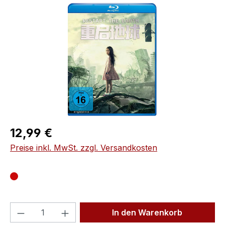
Bildergalerie überspringen
Regulärer Preis:
12,99 €
Preise inkl. MwSt. zzgl. Versandkosten
Produkt Anzahl: Gib den gewünschten We
In den Warenkorb