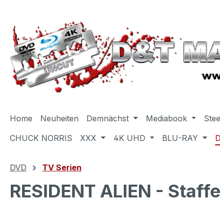
m Hauptinhalt springen
Zur Suche springen
Zur Hauptnavigation springen
Home
Neuheiten
Demnächst
Mediabook
Ste
CHUCK NORRIS
XXX
4K UHD
BLU-RAY
DVD
TV Serien
RESIDENT ALIEN - Staffe