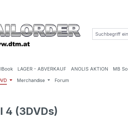
elBook
LAGER - ABVERKAUF
ANOLIS AKTION
MB So
DVD
Merchandise
Forum
l 4 (3DVDs)