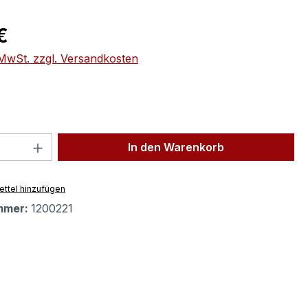
eis:
€
. MwSt. zzgl. Versandkosten
 Anzahl: Gib den gewünschten Wert ein 
In den Warenkorb
ttel hinzufügen
mmer:
1200221