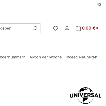
Du hast 0 Produkte auf d
0,00 €*
ndernummern
Aktion der Woche
Indeed Neuheiten