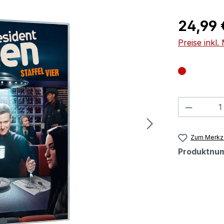
Regulärer Pr
24,99 
Preise inkl
Produkt
Zum Merkze
Produktnu