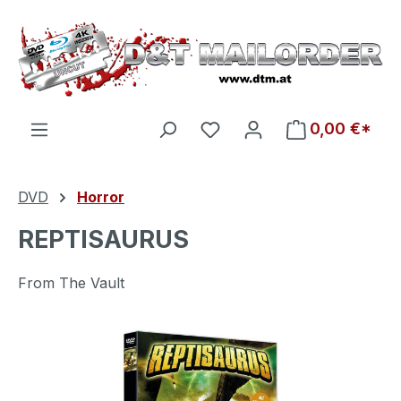
Zum Hauptinhalt springen
Du hast 0 Produkte auf d
0,00 €*
DVD
Horror
REPTISAURUS
From The Vault
Bildergalerie überspringen