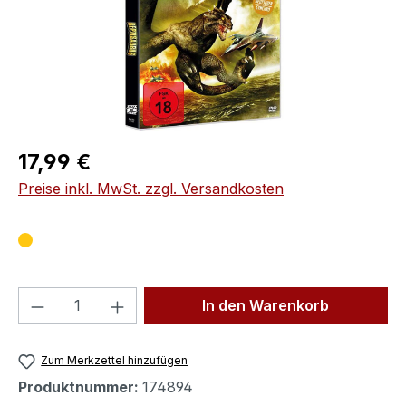
Regulärer Preis:
17,99 €
Preise inkl. MwSt. zzgl. Versandkosten
Produkt Anzahl: Gib den gewünschten We
In den Warenkorb
Zum Merkzettel hinzufügen
Produktnummer:
174894