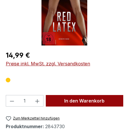
Regulärer Preis:
14,99 €
Preise inkl. MwSt. zzgl. Versandkosten
Produkt Anzahl: Gib den gewünschten We
In den Warenkorb
Zum Merkzettel hinzufügen
Produktnummer:
2843730