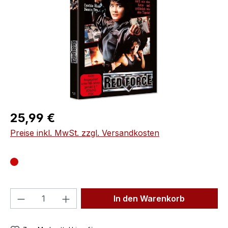
Regulärer Preis:
25,99 €
Preise inkl. MwSt. zzgl. Versandkosten
Produkt Anzahl: Gib den gewünschten We
In den Warenkorb