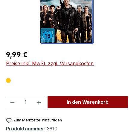
Regulärer Preis:
9,99 €
Preise inkl. MwSt. zzgl. Versandkosten
Produkt Anzahl: Gib den gewünschten We
In den Warenkorb
Zum Merkzettel hinzufügen
Produktnummer:
3910