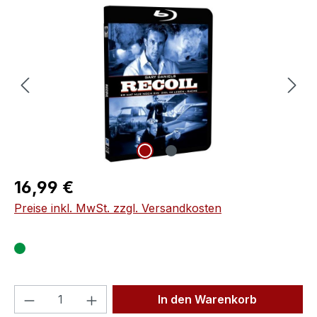
Bildergalerie überspringen
Regulärer Preis:
16,99 €
Preise inkl. MwSt. zzgl. Versandkosten
Produkt Anzahl: Gib den gewünschten We
In den Warenkorb