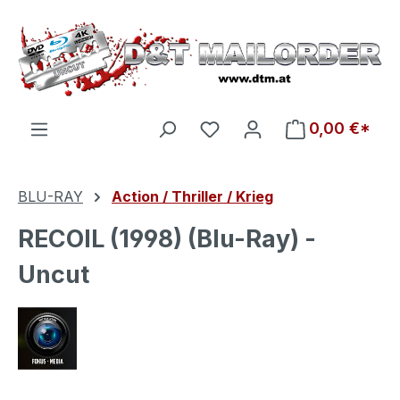
Zum Hauptinhalt springen
Du hast 0 Produkte auf d
0,00 €*
BLU-RAY
Action / Thriller / Krieg
RECOIL (1998) (Blu-Ray) -
Uncut