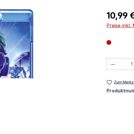
Regulärer Pr
10,99 
Preise inkl
Produkt
Zum Merkze
Produktnu