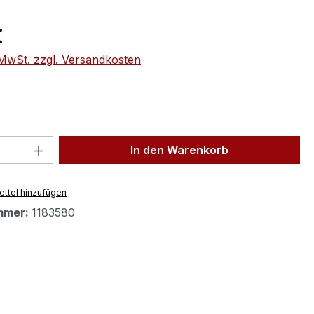
eis:
€
. MwSt. zzgl. Versandkosten
 Anzahl: Gib den gewünschten Wert ein 
In den Warenkorb
ttel hinzufügen
mmer:
1183580