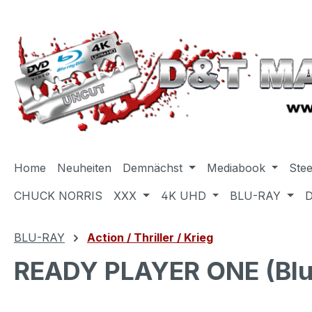
m Hauptinhalt springen
Zur Suche springen
Zur Hauptnavigation springen
Home
Neuheiten
Demnächst
Mediabook
Ste
CHUCK NORRIS
XXX
4K UHD
BLU-RAY
BLU-RAY
Action / Thriller / Krieg
READY PLAYER ONE (Blu