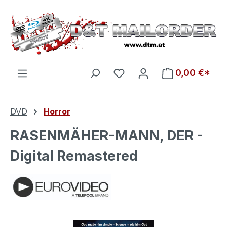
Zum Hauptinhalt springen
Du hast 0 Produkte auf d
0,00 €*
DVD
Horror
RASENMÄHER-MANN, DER -
Digital Remastered
Bildergalerie überspringen