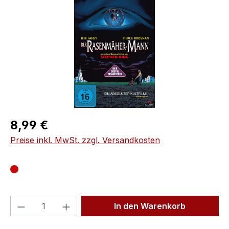
Regulärer Preis:
8,99 €
Preise inkl. MwSt. zzgl. Versandkosten
Produkt Anzahl: Gib den gewünschten We
In den Warenkorb