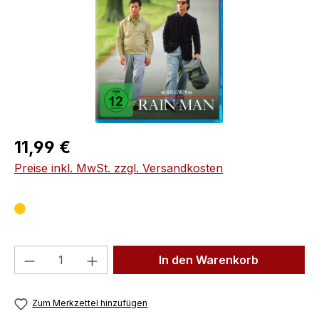
Regulärer Preis:
11,99 €
Preise inkl. MwSt. zzgl. Versandkosten
Produkt Anzahl: Gib den gewünschten We
In den Warenkorb
Zum Merkzettel hinzufügen