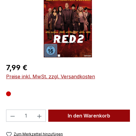
Regulärer Preis:
7,99 €
Preise inkl. MwSt. zzgl. Versandkosten
Produkt Anzahl: Gib den gewünschten We
In den Warenkorb
Zum Merkzettel hinzufügen