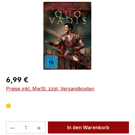
Bildergalerie überspringen
Regulärer Preis:
6,99 €
Preise inkl. MwSt. zzgl. Versandkosten
Produkt Anzahl: Gib den gewünschten We
In den Warenkorb