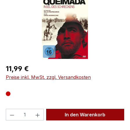
Regulärer Preis:
11,99 €
Preise inkl. MwSt. zzgl. Versandkosten
Produkt Anzahl: Gib den gewünschten We
In den Warenkorb