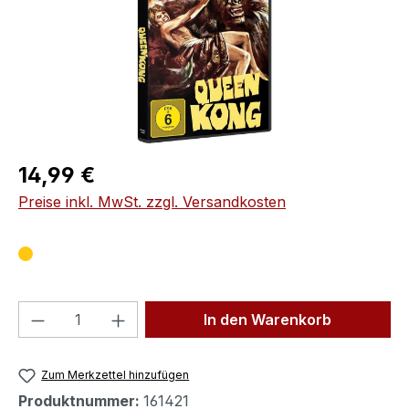
Regulärer Preis:
14,99 €
Preise inkl. MwSt. zzgl. Versandkosten
Produkt Anzahl: Gib den gewünschten We
In den Warenkorb
Zum Merkzettel hinzufügen
Produktnummer:
161421