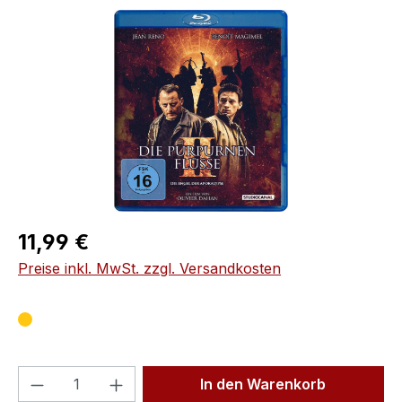
Bildergalerie überspringen
Regulärer Preis:
11,99 €
Preise inkl. MwSt. zzgl. Versandkosten
Produkt Anzahl: Gib den gewünschten We
In den Warenkorb