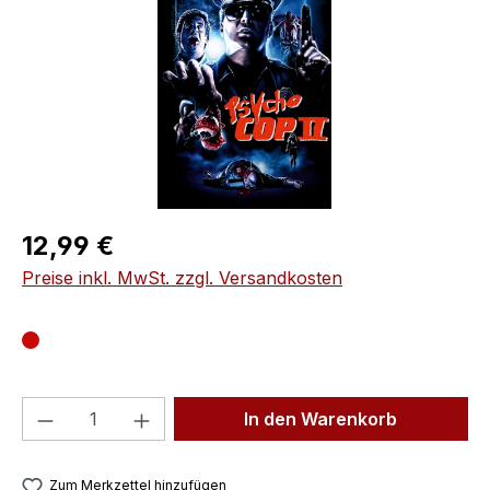
Regulärer Preis:
12,99 €
Preise inkl. MwSt. zzgl. Versandkosten
Produkt Anzahl: Gib den gewünschten We
In den Warenkorb
Zum Merkzettel hinzufügen