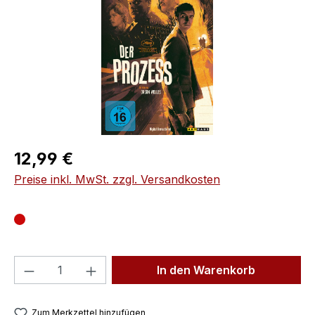
Regulärer Preis:
12,99 €
Preise inkl. MwSt. zzgl. Versandkosten
Produkt Anzahl: Gib den gewünschten We
In den Warenkorb
Zum Merkzettel hinzufügen