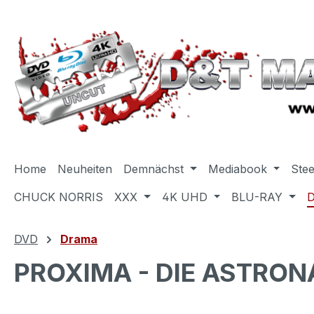
m Hauptinhalt springen
Zur Suche springen
Zur Hauptnavigation springen
Home
Neuheiten
Demnächst
Mediabook
Ste
CHUCK NORRIS
XXX
4K UHD
BLU-RAY
DVD
Drama
PROXIMA - DIE ASTRON