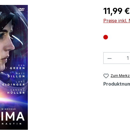
Regulärer Pr
11,99 €
Preise inkl
Produkt
Zum Merkze
Produktnu