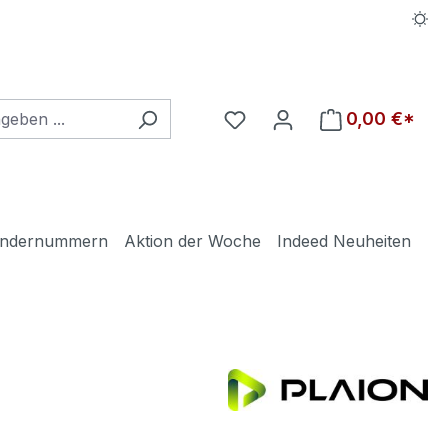
Du hast 0 Produkte auf d
0,00 €*
ndernummern
Aktion der Woche
Indeed Neuheiten