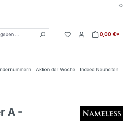
Du hast 0 Produkte auf d
0,00 €*
ndernummern
Aktion der Woche
Indeed Neuheiten
r A -