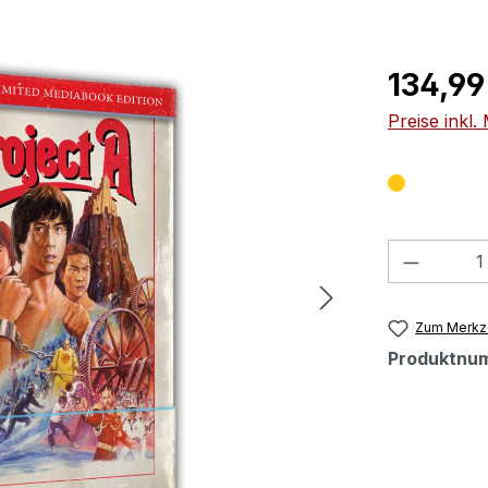
Regulärer Pr
134,99
Preise inkl
Produkt
Zum Merkze
Produktnu