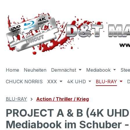
m Hauptinhalt springen
Zur Suche springen
Zur Hauptnavigation springen
Home
Neuheiten
Demnächst
Mediabook
Ste
CHUCK NORRIS
XXX
4K UHD
BLU-RAY
BLU-RAY
Action / Thriller / Krieg
PROJECT A & B (4K UHD+
Mediabook im Schuber - 