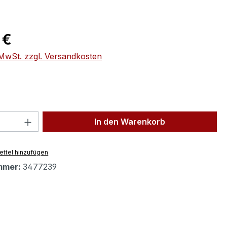
eis:
 €
. MwSt. zzgl. Versandkosten
 Anzahl: Gib den gewünschten Wert ein 
In den Warenkorb
ttel hinzufügen
mmer:
3477239