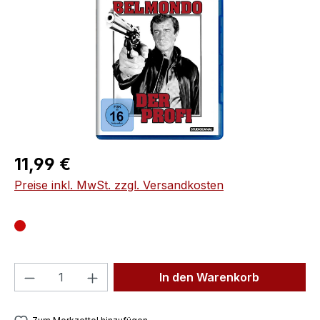
Regulärer Preis:
11,99 €
Preise inkl. MwSt. zzgl. Versandkosten
Produkt Anzahl: Gib den gewünschten We
In den Warenkorb