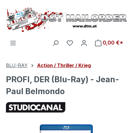
Zum Hauptinhalt springen
Du hast 0 Produkte auf d
0,00 €*
BLU-RAY
Action / Thriller / Krieg
PROFI, DER (Blu-Ray) - Jean-
Paul Belmondo
Bildergalerie überspringen