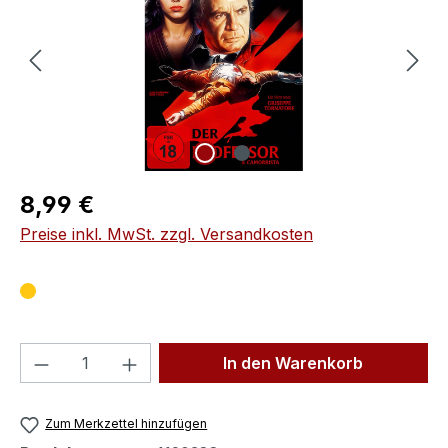
Regulärer Preis:
8,99 €
Preise inkl. MwSt. zzgl. Versandkosten
Produkt Anzahl: Gib den gewünschten We
In den Warenkorb
Zum Merkzettel hinzufügen