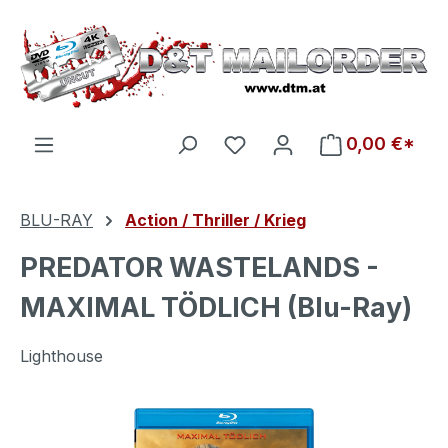
Zum Hauptinhalt springen
Du hast 0 Produkte auf d
0,00 €*
BLU-RAY
Action / Thriller / Krieg
PREDATOR WASTELANDS -
MAXIMAL TÖDLICH (Blu-Ray)
Lighthouse
Bildergalerie überspringen