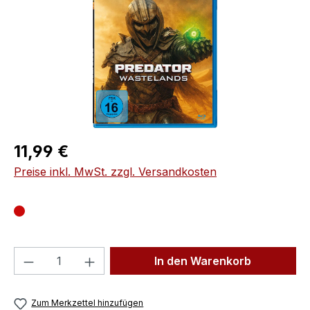
Regulärer Preis:
11,99 €
Preise inkl. MwSt. zzgl. Versandkosten
Produkt Anzahl: Gib den gewünschten We
In den Warenkorb
Zum Merkzettel hinzufügen