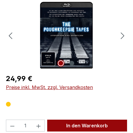
Bildergalerie überspringen
Regulärer Preis:
24,99 €
Preise inkl. MwSt. zzgl. Versandkosten
Produkt Anzahl: Gib den gewünschten We
In den Warenkorb